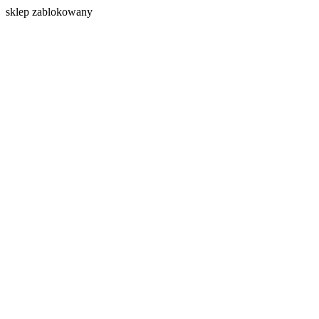
s
klep zablokowany